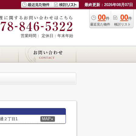
最終更新：2026年08月07日
00
00
件
件
最近見た物件
検討リスト
営業時間：
定休日：年末年始
通２丁目1
MAP
▼