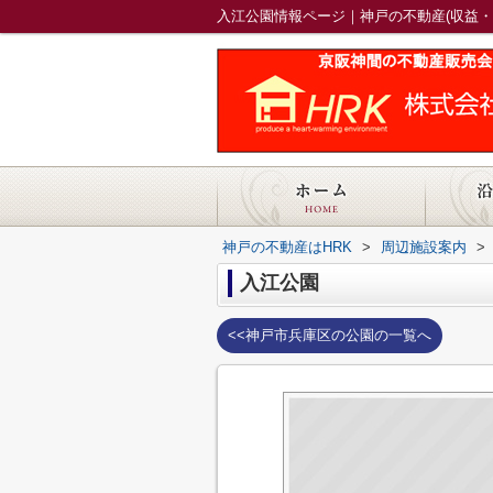
入江公園情報ページ｜神戸の不動産(収益・
神戸の不動産はHRK
>
周辺施設案内
>
入江公園
<<神戸市兵庫区の公園の一覧へ