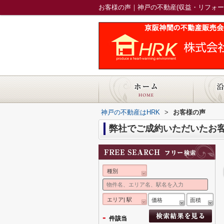
お客様の声｜神戸の不動産(収益・リフォーム
神戸の不動産はHRK
>
お客様の声
弊社でご成約いただいたお
種別
エリア| 駅
価格
面積
-
件該当