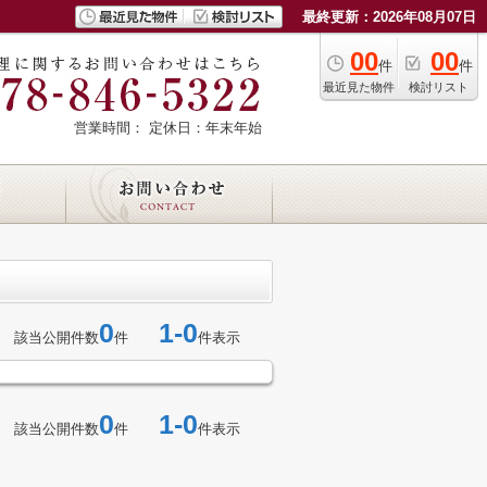
最終更新：2026年08月07日
00
00
件
件
最近見た物件
検討リスト
営業時間：
定休日：年末年始
0
1-0
該当公開件数
件
件表示
0
1-0
該当公開件数
件
件表示