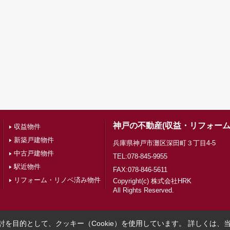
神戸の不動産(収益・リフォーム
収益物件
新築戸建物件
兵庫県神戸市灘区深田町３丁目4-5
中古戸建物件
TEL:078-845-9955
駅近物件
FAX:078-846-5611
リフォーム・リノベ済み物件
Copyright(c) 株式会社HRK
All Rights Reserved.
を目的として、クッキー（Cookie）を使用しています。
詳しくは、