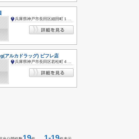
園
兵庫県神戸市長田区細田町１丁目
rug(アルカドラッグ) ピフレ店
兵庫県神戸市長田区若松町４丁目
19
1-19
該当公開件数
件
件表示