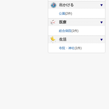
出かける
公園
(2件)
医療
総合病院
(1件)
生活
寺院・神社
(1件)