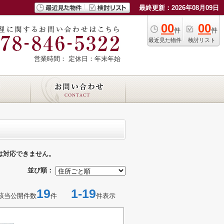
最終更新：2026年08月09日
00
00
件
件
最近見た物件
検討リスト
営業時間：
定休日：年末年始
は対応できません。
並び順：
19
1-19
該当公開件数
件
件表示