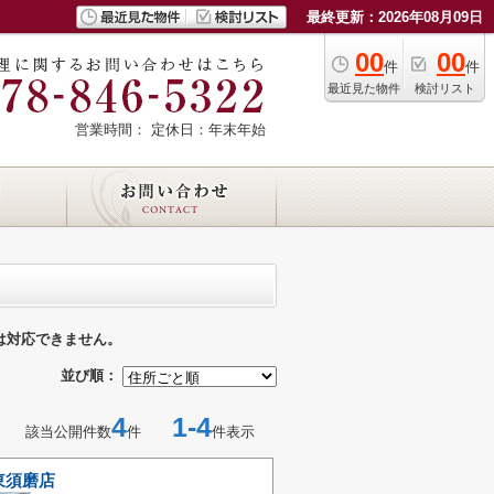
最終更新：2026年08月09日
00
00
件
件
最近見た物件
検討リスト
営業時間：
定休日：年末年始
は対応できません。
並び順：
4
1-4
該当公開件数
件
件表示
東須磨店