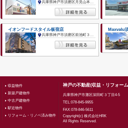
兵庫県神戸市須磨区月見山本町１丁目
イオンフードスタイル板宿店
Maxval
兵庫県神戸市須磨区前池町３丁目
神戸の不動産(収益・リフォーム
収益物件
新築戸建物件
兵庫県神戸市灘区深田町３丁目4-5
中古戸建物件
TEL:078-845-9955
駅近物件
FAX:078-846-5611
リフォーム・リノベ済み物件
Copyright(c) 株式会社HRK
All Rights Reserved.