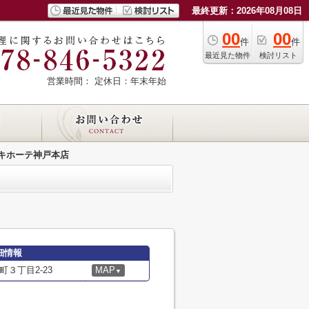
最終更新：2026年08月08日
00
00
件
件
最近見た物件
検討リスト
営業時間：
定休日：年末年始
・キホーテ神戸本店
細情報
３丁目2-23
MAP
▼