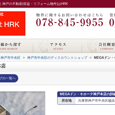
｜神戸の不動産(収益・リフォーム物件)はHRK
神戸市中央区
>
神戸市中央区のディスカウントショップ
>
MEGAドン
本店
プの一覧へ
MEGAドン・キホーテ神戸本店の詳
所在地
兵庫県神戸市中央区脇浜町