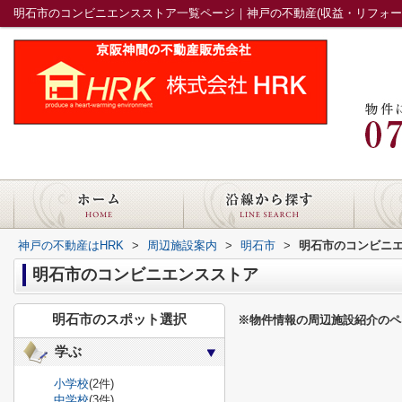
明石市のコンビニエンスストア一覧ページ｜神戸の不動産(収益・リフォーム
神戸の不動産はHRK
>
周辺施設案内
>
明石市
>
明石市のコンビニ
明石市のコンビニエンスストア
明石市のスポット選択
※物件情報の周辺施設紹介のペ
学ぶ
小学校
(2件)
中学校
(3件)