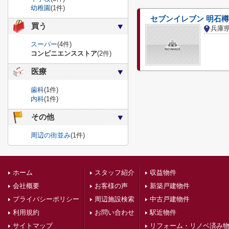
幼稚園
(1件)
セブンイレブン 明石
買う
兵庫
スーパー
(4件)
コンビニエンスストア
(2件)
医療
歯科
(1件)
内科
(1件)
その他
周辺の街並み
(1件)
ホーム
スタッフ紹介
収益物件
会社概要
お客様の声
新築戸建物件
プライバシーポリシー
周辺施設検索
中古戸建物件
利用規約
お問い合わせ
駅近物件
サイトマップ
リフォーム・リノベ済み