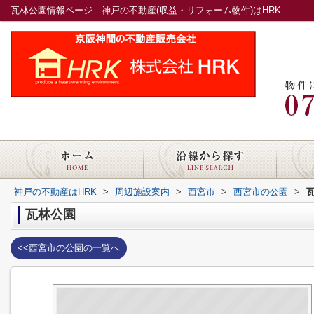
瓦林公園情報ページ｜神戸の不動産(収益・リフォーム物件)はHRK
神戸の不動産はHRK
>
周辺施設案内
>
西宮市
>
西宮市の公園
>
瓦林公園
<<西宮市の公園の一覧へ