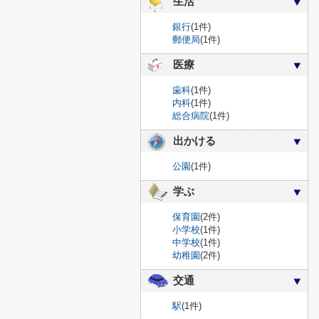
生活
銀行
(1件)
郵便局
(1件)
医療
歯科
(1件)
内科
(1件)
総合病院
(1件)
出かける
公園
(1件)
学ぶ
保育園
(2件)
小学校
(1件)
中学校
(1件)
幼稚園
(2件)
交通
駅
(1件)