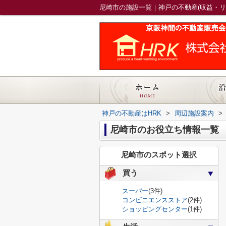
尼崎市の施設一覧｜神戸の不動産(収益・リ
神戸の不動産はHRK
>
周辺施設案内
>
尼崎市のお役立ち情報一覧
尼崎市のスポット選択
買う
スーパー
(3件)
コンビニエンスストア
(2件)
ショッピングセンター
(1件)