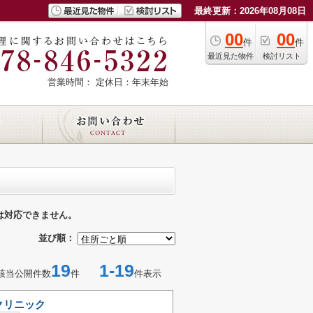
最終更新：2026年08月08日
00
00
件
件
最近見た物件
検討リスト
営業時間：
定休日：年末年始
は対応できません。
並び順：
19
1-19
該当公開件数
件
件表示
クリニック