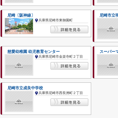
尼崎〔阪神線〕
尼崎市立
兵庫県尼崎市東御園町
慈愛幼稚園 幼児教育センター
スーパー
兵庫県尼崎市金楽寺町２丁目
尼崎市立成良中学校
兵庫県尼崎市西長洲町２丁目