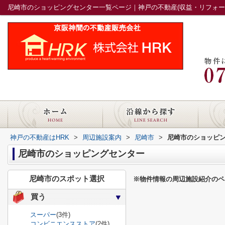
尼崎市のショッピングセンター一覧ページ｜神戸の不動産(収益・リフォーム
神戸の不動産はHRK
>
周辺施設案内
>
尼崎市
>
尼崎市のショッピ
尼崎市のショッピングセンター
尼崎市のスポット選択
※物件情報の周辺施設紹介のペ
買う
スーパー
(3件)
コンビニエンスストア
(2件)